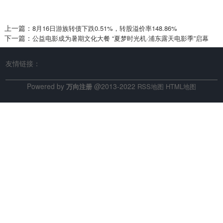
上一篇：
8月16日游族转债下跌0.51%，转股溢价率148.86%
下一篇：
公益电影成为暑期文化大餐 “夏梦时光机·浦东露天电影季”启幕
友情链接：
Powered by
@2013-2022
万向注册
RSS地图
HTML地图