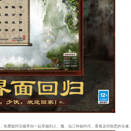
，免费版怀旧服带你一起穿越到人、魔、仙三种族时代，看着这些熟悉的头像