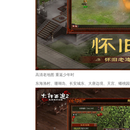
高清老地图 重返少年时
东海渔村、珊瑚岛、长安城东、大唐边境、天宫、蟠桃园