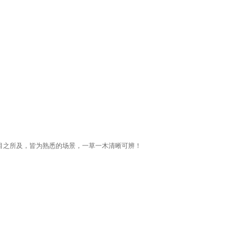
目之所及，皆为熟悉的场景，一草一木清晰可辨！